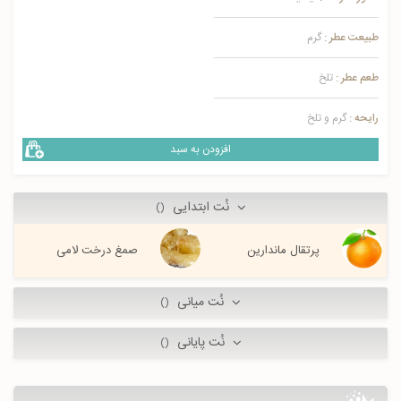
طبیعت عطر :
گرم
طعم عطر :
تلخ
رایحه :
گرم و تلخ
افزودن به سبد
نُت ابتدایی
()
پرتقال ماندارین
صمغ درخت لامی
نُت میانی
()
نُت پایانی
()