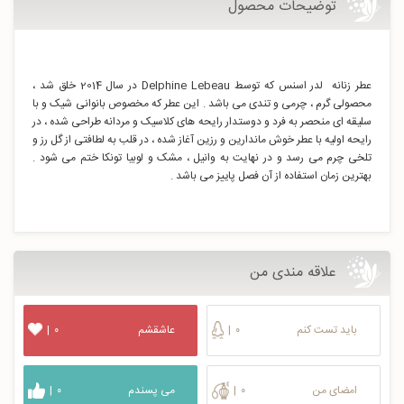
توضیحات محصول
عطر زنانه لدر اسنس که توسط Delphine Lebeau در سال 2014 خلق شد ،
محصولی گرم ، چرمی و تندی می باشد . این عطر که مخصوص بانوانی شیک و با
سلیقه ای منحصر به فرد و دوستدار رایحه های کلاسیک و مردانه طراحی شده ، در
رايحه اولیه با عطر خوش ماندارین و رزین آغاز شده ، در قلب به لطافتی از گل رز و
تلخی چرم می رسد و در نهایت به وانیل ، مشک و لوبیا تونکا ختم می شود .
بهترین زمان استفاده از آن فصل پاییز می باشد .
علاقه مندی من
باید تست کنم
۰
|
عاشقشم
۰
|
امضای من
۰
|
می پسندم
۰
|