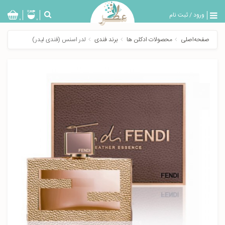
ورود
/
ثبت نام
بازگشت
0
0
تولیدات
صفحه‌اصلی
محصولات ادکلن ها
برند فندی
لدر اسنس (فندی لیدر)
عطر
مردانه
عطر
زنانه
خدمات
ویژه
عطرسرا