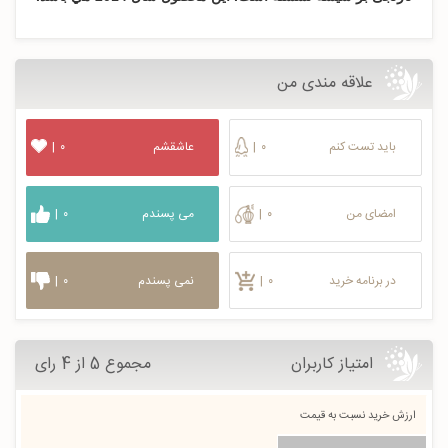
علاقه مندی من
باید تست کنم
۰
|
عاشقشم
۰
|
امضای من
۰
|
می پسندم
۰
|
در برنامه خرید
۰
|
نمی پسندم
۰
|
امتیاز کاربران
مجموع 5 از 4 رای
ارزش خرید نسبت به قیمت