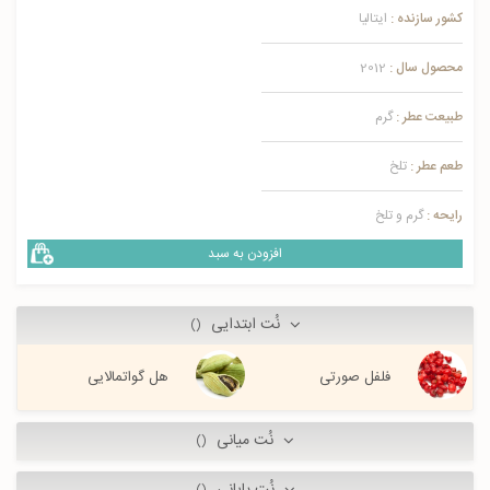
کشور سازنده :
ایتالیا
محصول سال :
2012
طبیعت عطر :
گرم
طعم عطر :
تلخ
رایحه :
گرم و تلخ
افزودن به سبد
نُت ابتدایی
()
فلفل صورتی
هل گواتمالایی
نُت میانی
()