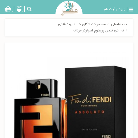
ورود
/
ثبت نام
بازگشت
0
0
تولیدات
صفحه‌اصلی
محصولات ادکلن ها
برند فندی
عطر
فن دی فندی پورهوم اسولوتو مردانه
مردانه
عطر
زنانه
خدمات
ویژه
عطرسرا