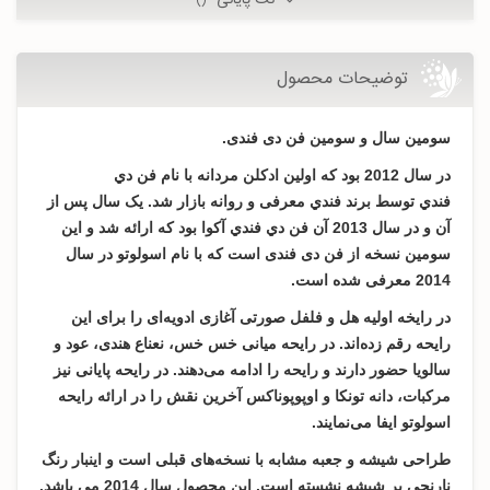
نُت پایانی
()
توضیحات محصول
سومین سال و سومین فن دی فندی.
در سال 2012 بود که اولین ادکلن مردانه با نام فن دي
فندي توسط برند فندي معرفی و روانه بازار شد. یک سال پس از
آن و در سال 2013 آن فن دي فندي آكوا بود که ارائه شد و این
سومین نسخه از فن دی فندی است که با نام اسولوتو در سال
2014 معرفی شده است.
در رايخه اولیه هل و فلفل صورتی آغازی ادویه‌ای را برای این
رایحه رقم زده‌اند. در رايحه میانی خس خس، نعناع هندی، عود و
سالویا حضور دارند و رایحه را ادامه می‌دهند. در رايحه پایانی نیز
مرکبات، دانه تونکا و اوپوپوناکس آخرین نقش را در ارائه رایحه
اسولوتو ایفا می‌نمایند.
طراحی شیشه و جعبه مشابه با نسخه‌های قبلی است و اینبار رنگ
نارنجی بر شیشه نشسته است. این محصول سال 2014 مي باشد.