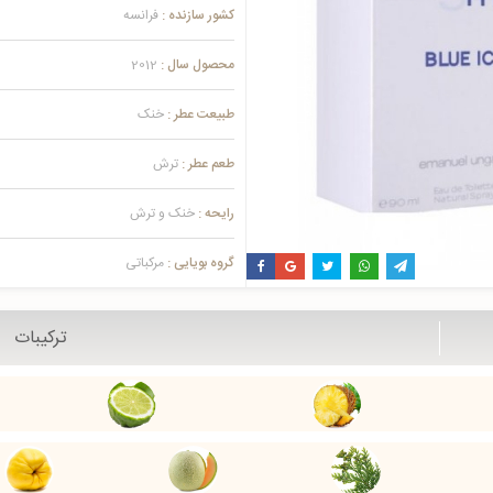
کشور سازنده :
فرانسه
محصول سال :
2012
طبیعت عطر :
خنک
طعم عطر :
ترش
رایحه :
خنک و ترش
گروه بویایی :
مرکباتی
ترکیبات