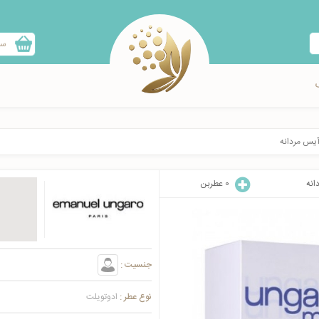
سب
 آيس مردانه
انه
0
عطربن
جنسیت :
نوع عطر :
ادوتویلت