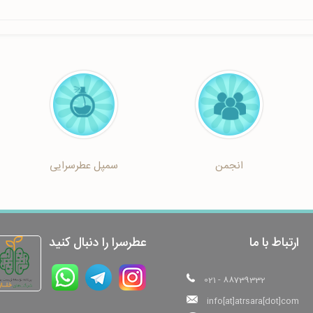
انجمن
سمپل عطرسرایی
ارتباط با ما
عطرسرا را دنبال کنید
021 - 88739332
info[at]atrsara[dot]com