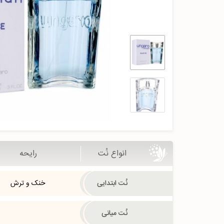
انواع نُت
رایحه
نُت ابتدایی
خنک و ترش
نُت میانی