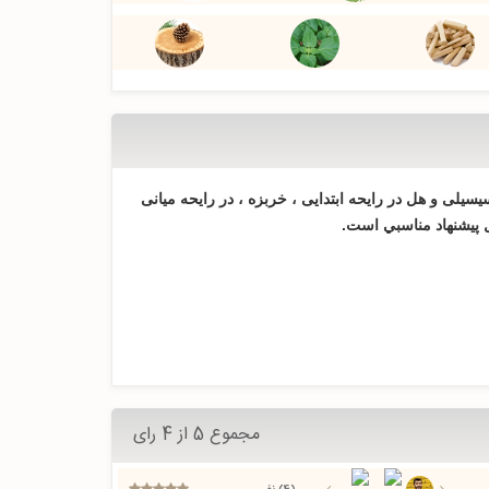
 ترنج ، لیمو سیسیلی و هل در رايحه ابتدایی ، خربزه ، در رايحه میانی
ل پیشنهاد مناسبي است.
مجموع 5 از 4 رای