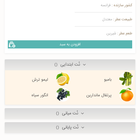
کشور سازنده :
فرانسه
طبیعت عطر :
معتدل
طعم عطر :
شیرین
افزودن به سبد
نُت ابتدایی
()
بامبو
لیمو ترش
پرتقال ماندارین
انگور سیاه
نُت میانی
()
نُت پایانی
()