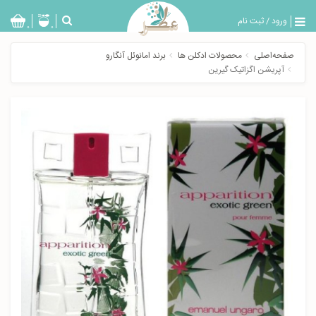
ورود
/
ثبت نام
بازگشت
0
0
تولیدات
صفحه‌اصلی
محصولات ادکلن ها
برند امانوئل آنگارو
عطر
آپريشن اگزاتیک گیرین
مردانه
عطر
زنانه
خدمات
ویژه
عطرسرا