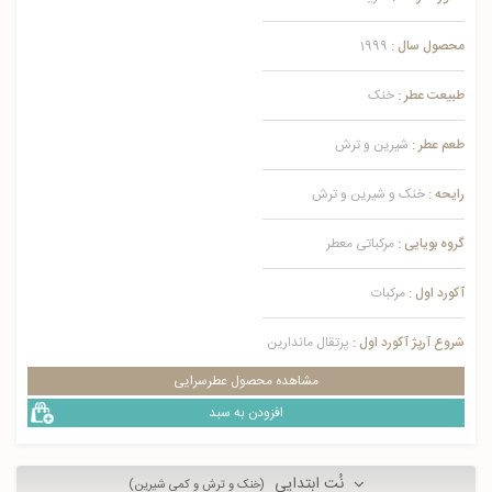
محصول سال :
1999
طبیعت عطر :
خنک
طعم عطر :
شیرین و ترش
رایحه :
خنک و شیرین و ترش
گروه بویایی :
مرکباتی معطر
آکورد اول :
مرکبات
شروع آرپژ آکورد اول :
پرتقال ماندارین
مشاهده محصول عطرسرایی
افزودن به سبد
نُت ابتدایی
(خنک و ترش و کمی شیرین)