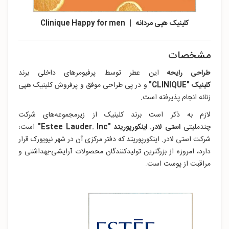
کلینیک هپی مردانه | Clinique Happy for men
مشخصات
طراحی رایحه
این عطر توسط پرفیومرهای داخلی برند
کلینیک "CLINIQUE"
و در پی طراحی موفق و پرفروش کلینیک هپی
زنانه انجام پذیرفته است.
لازم به ذکر است برند کلینیک از زیرمجموعه‌های شرکت
چندملیتی
استی لادر. اینکورپوریتد "Estee Lauder. Inc"
است؛
شرکت استی لادر. اینکورپوریتد
که دفتر مرکزی آن در شهر نیویورک قرار
دارد، امروزه از بزرگترین تولیدکنندگان محصولات آرایشی-بهداشتی و
مراقبت از پوست است.