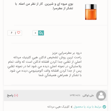
بوی میوه ای و شیرین. کار از نظر من اصله. با 
تشکر از عطرسرا.
۶
|
0
راحت ترين روش تشخيص ادكلن هپي كلينيك مردانه 
اصلي از تقلبي جدا كردن افشانه ادكلن است كه والف تمام 
پلاستيكي در نمونه اصلي ديده مي شود اما در نمونه تقلبي 
با تشكر از همراهي هميشگي شما
(0)
پاسخ
علی توکلی
۱۳۹۴/۰۷/۱۱
مرتبط با برند یا محصول
کلینیک هپي مردانه