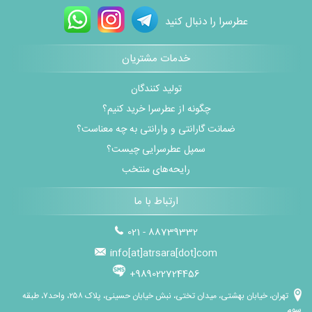
عطرسرا را دنبال کنید
خدمات مشتریان
تولید کنندگان
چگونه از عطرسرا خرید کنیم؟
ضمانت گارانتی و وارانتی به چه معناست؟
سمپل عطرسرایی چیست؟
رایحه‌های منتخب
ارتباط با ما
021 - 88739332
info[at]atrsara[dot]com
+989022724456
تهران، خیابان بهشتی، میدان تختی، نبش خیابان حسینی، پلاک ۲۵۸، واحد۷، طبقه
سوم