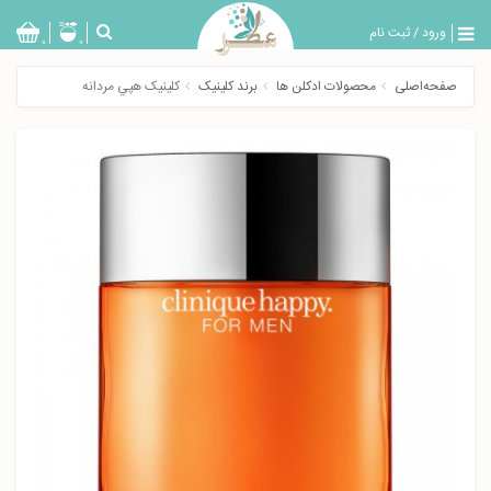
ورود
/
ثبت نام
بازگشت
0
0
تولیدات
صفحه‌اصلی
محصولات ادکلن ها
برند کلینیک
کلینیک هپي مردانه
عطر
مردانه
عطر
زنانه
خدمات
ویژه
عطرسرا