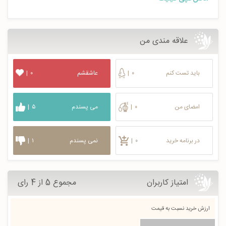
علاقه مندی من
باید تست کنم
۰
|
عاشقشم
۰
|
امضای من
۰
|
می پسندم
۵
|
در برنامه خرید
۰
|
نمی پسندم
۱
|
امتیاز کاربران
مجموع 5 از 4 رای
ارزش خرید نسبت به قیمت