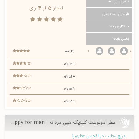
محبوبیت رایحه
امتیاز
5
از
4
رای
طراحی و بسته بندی
ماندگاری رایحه
پخش رایحه
(4) نفر
بدون رای
بدون رای
بدون رای
بدون رای
عطر ادوتویلت کلینیک هپي مردانه | Clinique Happy for men - عطرسرا
درج مطلب در انجمن عطرسرا