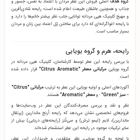
گروه هدف
اصلی فروش این عطر مردان با اعتماد به نفس، جسور و
جذاب و همچنین عاشقان طبیعت اعلام شده است؛ رایحه شادی‌آفرین
و مهیج کلینیک هپی مردانه توانایی جلب نظر بیشتر خانم‌ها را دارد و
با رایحه اغواگرانه‌ای که دارد برای ساختن پُل اعتماد بین زنان و مردان
بسیار مناسب است.
رایحه، هرم و گروه بویایی
با بررسی رایحه این عطر توسط کارشناسان، کلینیک هپی مردانه در
گروه بویایی
مرکباتی معطر "Citrus Aromatic
"
قرار داده‌ شده
است.
آکوردهای اصلی و اولیه بویایی این عطر به ترتیب
مرکباتی "Citrus
"
-
سبز "Green
"
-
و
معطر "
Aromatic
"
هستند.
نظر و نقد و بررسی مصرف‌کنندگان این عطر در وب‌سایت‌ها و
فروم‌های تخصصی نشان می‌دهد که رایحه اُرنج ماندارین (پرتقال
ماندارین)، لایم (لیمو ترش) و سی‌نُتز (رایحه‌های دریایی) بیش از
سایر ترکیبات موجود در رایحه این عطر استشمام شده‌اند.
با توجه به گروه بویایی، نظر منتقدین و خریداران این عطر،