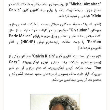
"
Michel Almairac"
از پرفیومرهای صاحب‌نام و شناخته شده در
سطح جهان،
رایحه تروث زنانه را برای برند
کالوین کلین "Calvin
Klein"
طراحی و تولید کرده‌اند.
(آقای آلمیراک سابقه همکاری طولانی مدت با شرکت اسانس‌سازی
جیوادان "Givaudan
"
سوئیس را در کارنامه خود دارند و از سال
2016 میلادی خانه عطر و اسانس
پارل موی د پارفِم "Parle Moi de
Parfum"
را جهت ساخت رایحه‌های نیش
(NICHE)
و فاخر
تاسیس کرده‌اند.)
لازم به ذکر است برند
کالوین کلین "Calvin Klein"
هم‌اکنون یکی از
زیرمجموعه‌های شرکت چند ملیتی
کوتی اینکورپوریتد ".Coty
Inc"
است؛ شرکت کوتی اینکورپوریتد که دفتر مرکزی آن در شهر
نیویورک قرار دارد، مالک بسیاری از برندهای معتبر صنعت فشن-مُد و
محصولات آرایشی-بهداشتی می‌باشد.