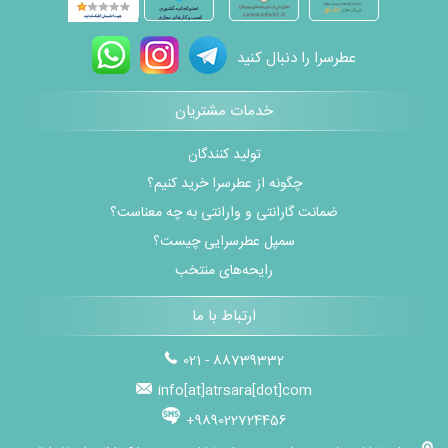
عطرسرا را دنبال کنید
خدمات مشتریان
تولید کنندگان
چگونه از عطرسرا خرید کنیم؟
ضمانت گارانتی و وارانتی به چه معناست؟
سمپل عطرسرایی چیست؟
رایحه‌های منتخب
ارتباط با ما
021 - 88739332
info[at]atrsara[dot]com
+989022724456