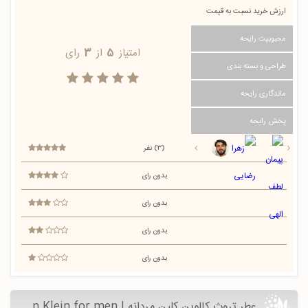
ارزش خرید نسبت به قیمت
محبوبیت رایحه
امتیاز
5
از
3
رای
طراحی و بسته بندی
ماندگاری رایحه
پخش رایحه
(3) نفر
بدون رای
بدون رای
بدون رای
بدون رای
عطر تروث کالوین کلین مردانه | Truth Calvin Klein for men - عطرسرا