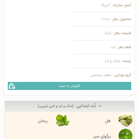
کشور سازنده :
آمریکا
محصول سال :
2002
طبیعت عطر :
خنک
طعم عطر :
تند
رایحه :
خنک و تند
گروه بویایی :
معطر سرخسی
افزودن به سبد
نُت ابتدایی
(خنک و تند و کمی شیرین)
هل
ریحان
برگهای سبز