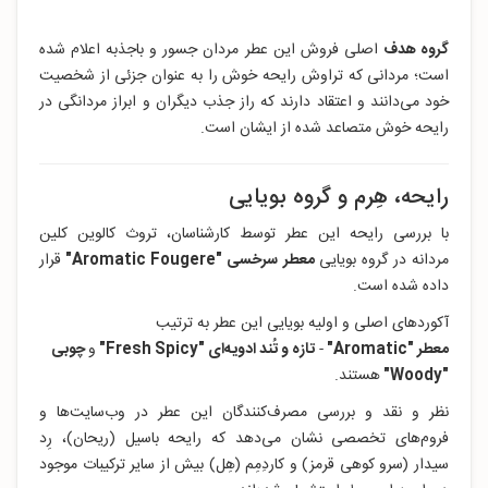
گروه هدف
اصلی فروش این عطر مردان جسور و باجذبه اعلام شده
است؛ مردانی که تراوش رایحه خوش را به عنوان جزئی از شخصیت
خود می‌دانند و اعتقاد دارند که راز جذب دیگران و ابراز مردانگی در
رایحه خوش متصاعد شده از ایشان است.
رایحه، هِرم و گروه بویایی
با بررسی رایحه این عطر توسط کارشناسان، تروث کالوین کلین
مردانه در گروه بویایی
معطر سرخسی "Aromatic Fougere"
قرار
داده‌ شده است.
آکوردهای اصلی و اولیه بویایی این عطر به ترتیب
معطر "Aromatic
"
-
تازه و تُند ادویه‌ای "Fresh Spicy
"
و
چوبی
"Woody
"
هستند.
نظر و نقد و بررسی مصرف‌کنندگان این عطر در وب‌سایت‌ها و
فروم‌های تخصصی نشان می‌دهد که رایحه باسیل (ریحان)، رِد
سیدار (سرو کوهی قرمز) و کاردِمِم (هِل) بیش از سایر ترکیبات موجود