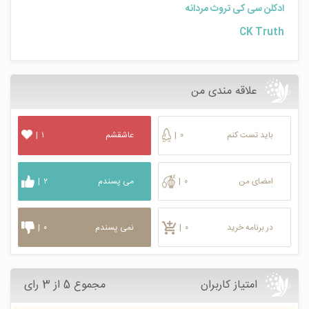
ادکلن سی کی تروث مردانه
CK Truth
علاقه مندی من
باید تست کنم
۰
|
عاشقشم
۱
|
امضای من
۰
|
می پسندم
۲
|
در برنامه خرید
۰
|
نمی پسندم
۰
|
امتیاز کاربران
مجموع 5 از 3 رای