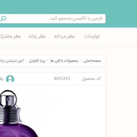
تولیدات
عطر مردانه
عطر زنانه
عطر مشترک
صفحه‌اصلی
محصولات ادکلن ها
برند کاچارل
آمور تنتیشِن زنان
کد محصول
زنا
AM1291