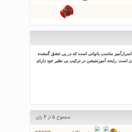
طر آمور تنتیشن محصول شرکت کاچارل در سال 2008 رایحه ای احساساتی و اسرارآمیز مناسب بانوانی است که در پی عشق گمشده
 است. رایحه آمورتنتیشن در ترکیب بی نظیر خود دارای
مجموع 5 از 4 رای