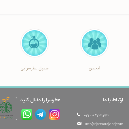
انجمن
سمپل عطرسرایی
ارتباط با ما
عطرسرا را دنبال کنید
021 - 88739332
info[at]atrsara[dot]com