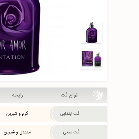
انواع نُت
رایحه
نُت ابتدایی
گرم و شیرین
نُت میانی
معتدل و شیرین