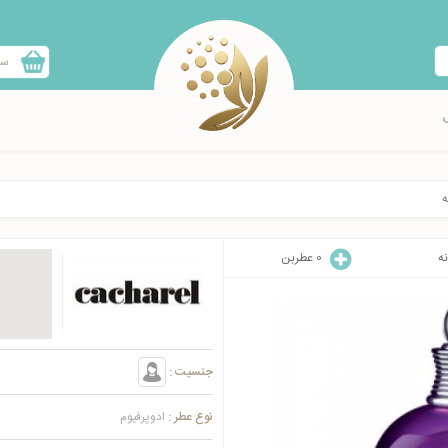
سب
ه
نه
0
عطربن
جنسیت :
نوع عطر :
ادوپرفیوم