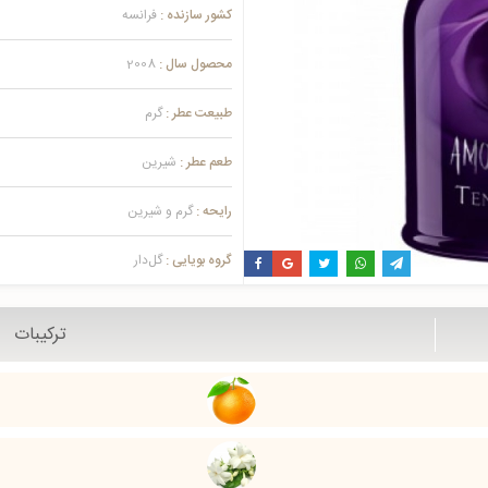
کشور سازنده :
فرانسه
محصول سال :
2008
طبیعت عطر :
گرم
طعم عطر :
شیرین
رایحه :
گرم و شیرین
گروه بویایی :
گل‌دار
ترکیبات