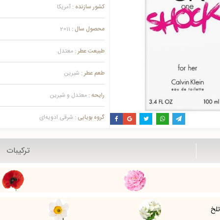
کشور سازنده :
آمریکا
محصول سال :
2011
طبیعت عطر :
معتدل
طعم عطر :
شیرین
رایحه :
معتدل و شیرین
گروه بویایی :
شرقی ادویه‌ای
ترکیبات
تلخ