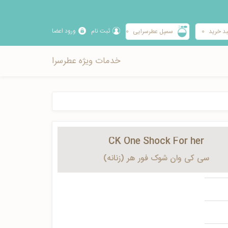
ثبت نام
ورود اعضا
د خرید
0
سمپل عطرسرایی
0
خدمات ویژه عطرسرا
CK One Shock For her
سی کی وان شوک فور هر (زنانه)