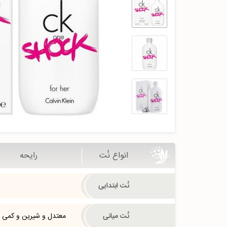
انواع نُت
رایحه
نُت ابتدایی
نُت میانی
معتدل و شیرین و کمی 