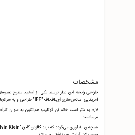
مشخصات
طراحی رایحه
این عطر توسط یکی از اساتید مطرح عطرسا
آمریکایی اسانس‌سازی
آی.اف.اف "IFF"
طراحی و به سرانجام 
لازم به ذکر است خانم آن گوتلیب هم‌اکنون
به عنوان کارآ
می‌باشند؛
همچنین یادآوری می‌گردد که برند
کالوین کلین "Calvin Klein"
محصولات آرایشی-بهداشتی می‌باشد.