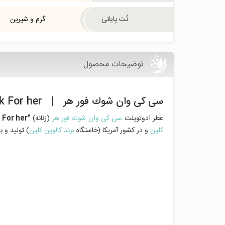
نُت پایانی
گرم و شیرین
توضیحات محصول
سی کی وان شوك فور هر | CK One Shock For her
عطر ادوتویلت
سی کی وان شوك فور هر
(زنانه)
"CK One Shock For her"
کلین
و در کشور آمریکا (خاستگاه
برند کالوین کلین
) تولید و ب