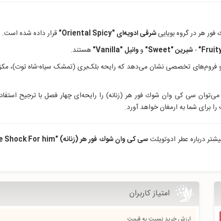
ور هر در گروه بویایی
شرقی ادویه‌ای "Oriental Spicy
"
قرار داده‌ شده است.
"
-
شیرین "Sweet
"
و
وانیل "Vanilla
"
هستند.
 و فروم‌های تخصصی نشان می‌دهد که رایحه بلک‌بری (تمشک سیاه-شاه توت)، مکزی
، می‌توان سی کی وان شوك فور هر (زنانه) را رایحه‌ای چهار فصل با ترجیح استفا
ا برای شما به ارمغان خواهد آورد.
تر درباره عطر ادوتویلت
سی کی وان شوك فور هر (زنانه) "CK One Shock For him"
امتیاز کاربران
ارزش خرید نسبت به قیمت