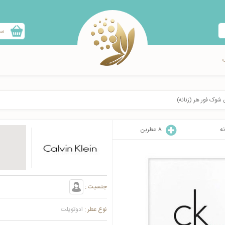
سب
شوک فور هر (زنانه)
نه
8
عطربن
جنسیت :
نوع عطر :
ادوتویلت