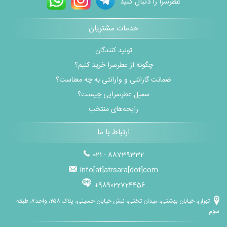
عطرسرا را دنبال کنید
خدمات مشتریان
تولید کنندگان
چگونه از عطرسرا خرید کنیم؟
ضمانت گارانتی و وارانتی به چه معناست؟
سمپل عطرسرایی چیست؟
رایحه‌های منتخب
ارتباط با ما
021 - 88739332
info[at]atrsara[dot]com
+989022724456
تهران، خیابان بهشتی، میدان تختی، نبش خیابان حسینی، پلاک ۲۵۸، واحد۷، طبقه
سوم