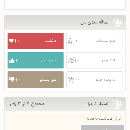
علاقه مندی من
باید تست کنم
۰
|
عاشقشم
۰
|
امضای من
۰
|
می پسندم
۱
|
در برنامه خرید
۰
|
نمی پسندم
۰
|
امتیاز کاربران
مجموع 5 از 3 رای
ارزش خرید نسبت به قیمت