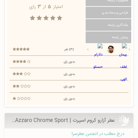
محبوبیت رایحه
امتیاز
5
از
3
رای
طراحی و بسته بندی
ماندگاری رایحه
پخش رایحه
(3) نفر
بدون رای
بدون رای
بدون رای
بدون رای
عطر آزارو كروم اسپرت | Azzaro Chrome Sport - عطرسرا
درج مطلب در انجمن عطرسرا