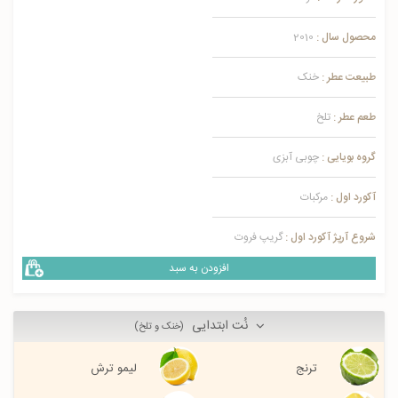
محصول سال :
2010
طبیعت عطر :
خنک
طعم عطر :
تلخ
گروه بویایی :
چوبی آبزی
آکورد اول :
مرکبات
شروع آرپژ آکورد اول :
گریپ فروت
افزودن به سبد
نُت ابتدایی
(خنک و تلخ)
ترنج
لیمو ترش