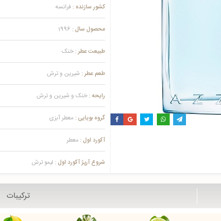
کشور سازنده :
فرانسه
محصول سال :
1996
طبیعت عطر :
خنک
طعم عطر :
شیرین و ترش
رایحه :
خنک و شیرین و ترش
گروه بویایی :
معطر آبزی
آکورد اول :
معطر
شروع آرپژ آکورد اول :
لیمو ترش
ترکیبات