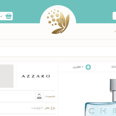
سب
انه
0
عطربن
جنسیت :
نوع عطر :
ادوتویلت