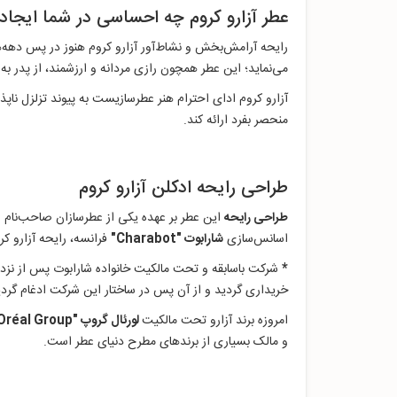
عطر آزارو كروم چه احساسی در شما ایجاد 
رایحه آرامش‌بخش و نشاط‌آور آزارو کروم هنوز در پس دهه‌
می‌نماید؛ این عطر همچون رازی مردانه و ارزشمند، از پدر به پ
آزارو کروم ادای احترام هنر عطرسازیست به پیوند تزلزل ناپ
منحصر بفرد ارائه کند.
طراحی رایحه ادکلن آزارو كروم
طراحی رایحه
این عطر بر عهده یکی از عطرسازان صاحب‌نام 
اسانس‌سازی
شارابوت "Charabot"
فرانسه، رایحه آزارو کرو
*
شرکت باسابقه و تحت مالکیت خانواده شارابوت پس از نزدیک 2 قرن تولید مستمر اسانس و مواد شیمیایی، در سال 2007 میلادی توسط شرکت اس
خریداری گردید و از آن پس در ساختار این شرکت ادغام گرد
امروزه برند آزارو تحت مالکیت
لورئال گروپ "L'Oréal Group"
و مالک بسیاری از برندهای مطرح دنیای عطر است.