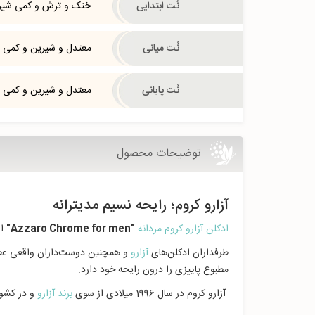
نُت ابتدایی
خنک و ترش و کمی شیر
نُت میانی
معتدل و شیرین و کمی 
نُت پایانی
معتدل و شیرین و کمی 
توضیحات محصول
آزارو كروم؛ رایحه نسیم مدیترانه
ادکلن آزارو كروم مردانه
"Azzaro Chrome for men"
او
طرفداران ادکلن‌های
آزارو
و همچنین دوست‌داران واقعی عطر،
مطبوع پاییزی را درون رایحه خود دارد.
آزارو کروم در سال 1996 میلادی از سوی
برند آزارو
و در کشور