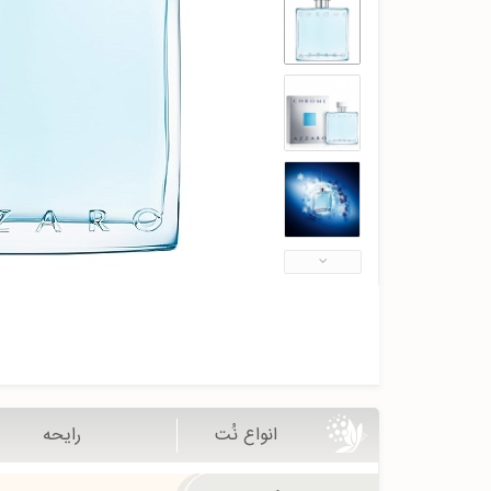
انواع نُت
رایحه