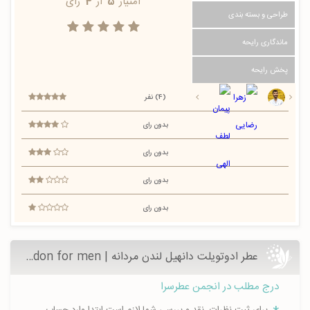
امتیاز
5
از
4
رای
طراحی و بسته بندی
ماندگاری رایحه
پخش رایحه
(4) نفر
بدون رای
بدون رای
بدون رای
بدون رای
عطر ادوتویلت دانهیل لندن مردانه | Dunhill London for men - عطرسرا
درج مطلب در انجمن عطرسرا