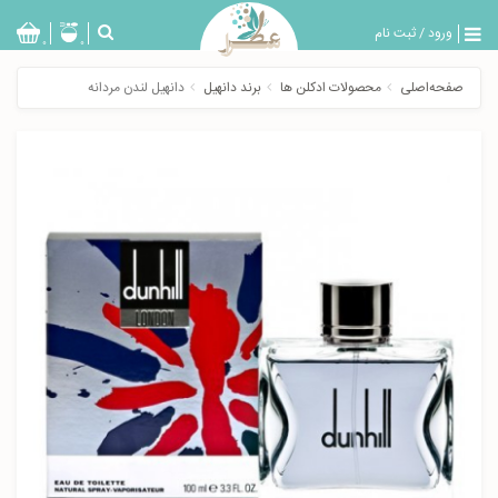
ورود
/
ثبت نام
بازگشت
0
0
تولیدات
صفحه‌اصلی
محصولات ادکلن ها
برند دانهیل
دانهیل لندن مردانه
عطر
مردانه
عطر
زنانه
خدمات
ویژه
عطرسرا