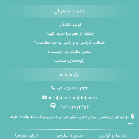
خدمات مشتریان
تولید کنندگان
چگونه از عطرسرا خرید کنیم؟
ضمانت گارانتی و وارانتی به چه معناست؟
سمپل عطرسرایی چیست؟
رایحه‌های منتخب
ارتباط با ما
021 - 88739332
info[at]atrsara[dot]com
+989022724456
تهران، خیابان بهشتی، میدان تختی، نبش خیابان حسینی، پلاک ۲۵۸، واحد۷، طبقه
سوم
شرایط و قوانین
تماس با عطرسرا
درباره عطرسرا