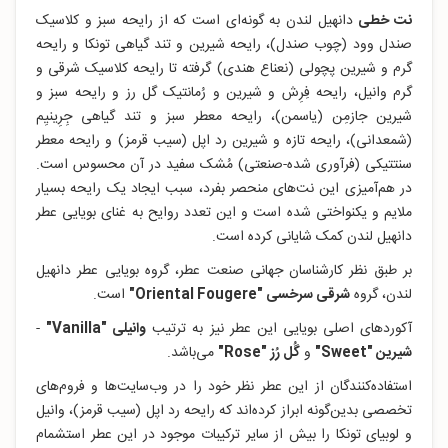
نت خطی
دانهیل لندن به‌ گونه‌ای است که از رایحه سبز و کلاسیک
صندل وود (چوب صندل)، رایحه شیرین و تند گیاهی تونکا و رایحه
گرم و شیرین پچولی (نعناع هندی) گرفته تا رایحه کلاسیک شرقی و
گرم وانیل، رایحه فِرِش و شیرین و رُمانتیک گل رز و رایحه سبز و
شیرین جازمِن (یاسمن)، رایحه معطر سبز و تند گیاهی جِرِینیِم
(شمعدانی)، رایحه تازه و شیرین رد اپل (سیب قرمز) و رایحه معطر
سنتتیکی (فرآوری شده-صنعتی) مُشک سفید در آن محسوس است.
در هم‌آمیزی این نت‌های منحصر بفرد، سبب ایجاد یک رایحه بسیار
ملایم و یکنواختی شده است و این تعدد روایح به غنای بویایی عطر
دانهیل لندن کمک شایانی کرده است.
بر طبق نظر کارشناسان جهانی صنعت عطر، گروه بویایی عطر دانهیل
لندن، گروه
شرقی سرخسی "Oriental Fougere"
است.
آکوردهای اصلی بویایی این عطر نیز به ترتیب
وانیلی "Vanilla"
-
شیرین "Sweet"
و
گُل رُز "Rose"
می‌باشد.
استفاده‌کنندگان از این عطر نظر خود را در وب‌سایت‌ها و فروم‌های
تخصصی بدین‌گونه ابراز کرده‌اند که رایحه رد اپل (سیب قرمز)، وانیل
و لوبیای تونکا را بیش از سایر ترکیبات موجود در این عطر استشمام