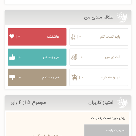
علاقه مندی من
باید تست کنم
۰
|
عاشقشم
۰
|
امضای من
۰
|
می پسندم
۰
|
در برنامه خرید
۰
|
نمی پسندم
۰
|
امتیاز کاربران
مجموع 5 از 4 رای
ارزش خرید نسبت به قیمت
محبوبیت رایحه