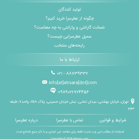
تولید کنندگان
چگونه از عطرسرا خرید کنیم؟
ضمانت گارانتی و وارانتی به چه معناست؟
سمپل عطرسرایی چیست؟
رایحه‌های منتخب
ارتباط با ما
021 - 88739332
info[at]atrsara[dot]com
+989022724456
تهران، خیابان بهشتی، میدان تختی، نبش خیابان حسینی، پلاک ۲۵۸، واحد۷، طبقه
سوم
شرایط و قوانین
تماس با عطرسرا
درباره عطرسرا
استفاده از مطالب این وب سایت فقط برای مقاصد غیر تجاری و با ذکر منبع بلامانع است.
Copyright © 2026
Atrsara.com