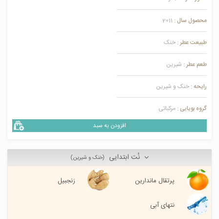
محصول سال :
2011
طبیعت عطر :
خنک
طعم عطر :
شیرین
رایحه :
خنک و شیرین
گروه بویایی :
مرکباتی
افزودن به سبد
نُت ابتدایی
(خنک و شیرین)
پرتقال ماندارین
زنجبیل
نتهای آبی