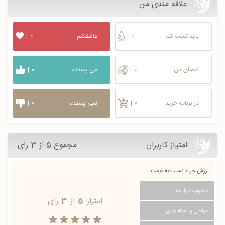
علاقه مندی من
باید تست کنم
۰
|
عاشقشم
۰
|
امضای من
۰
|
می پسندم
۰
|
در برنامه خرید
۰
|
نمی پسندم
۰
|
امتیاز کاربران
مجموع 5 از 3 رای
ارزش خرید نسبت به قیمت
محبوبیت رایحه
امتیاز
5
از
3
رای
طراحی و بسته بندی