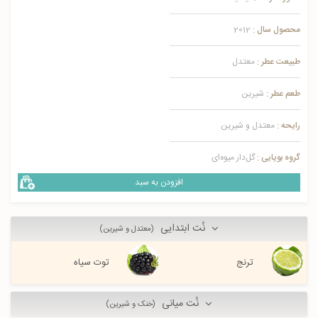
محصول سال :
2012
طبیعت عطر :
معتدل
طعم عطر :
شیرین
رایحه :
معتدل و شیرین
گروه بویایی :
گل‌دار میوه‌ای
افزودن به سبد
نُت ابتدایی
(معتدل و شیرین)
ترنج
توت سیاه
نُت میانی
(خنک و شیرین)