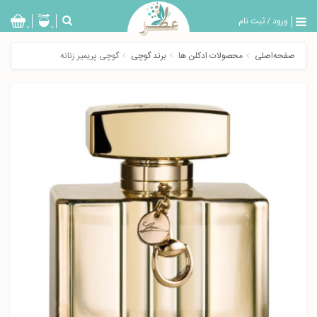
ورود
/
ثبت نام
بازگشت
0
0
تولیدات
صفحه‌اصلی
محصولات ادکلن ها
برند گوچی
گوچی پریمیر زنانه
عطر
مردانه
عطر
زنانه
خدمات
ویژه
عطرسرا