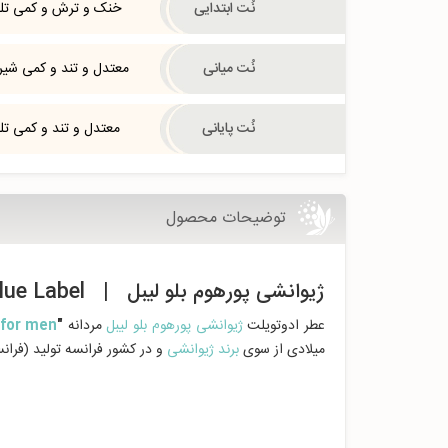
نُت ابتدایی
خنک و ترش و کمی تل
نُت میانی
معتدل و تند و کمی شیر
نُت پایانی
معتدل و تند و کمی تل
توضیحات محصول
ژیوانشی پورهوم بلو لیبل | Givenchy pour Homme Blue Label
عطر ادوتویلت
ژیوانشی پورهوم بلو لیبل
مردانه
"
 for men
میلادی از سوی
برند ژیوانشی
و در کشور فرانسه تولید (فران