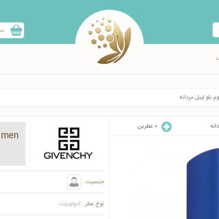
سب
 بلو لیبل مردانه
انه
0
عطربن
r men
جنسیت :
نوع عطر :
ادوتویلت