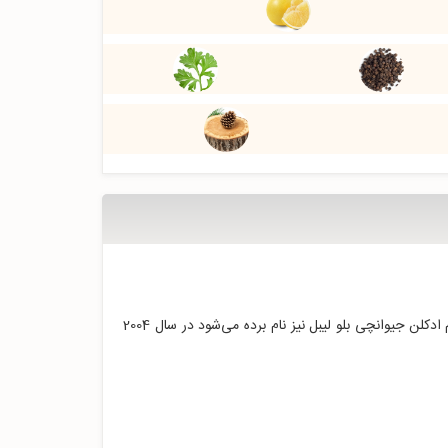
که در ایران با غلظت نادرست و نام ادکلن جیوانچی بلو لیبل نیز نام برده می‌شود در سال 2004