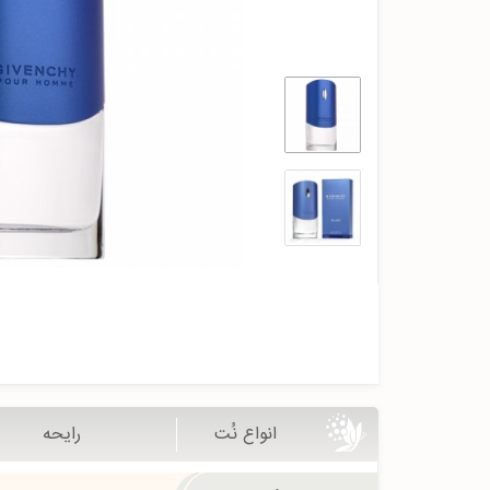
انواع نُت
رایحه