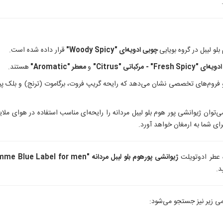
لو لیبل در گروه بویایی
چوبی ادویه‌ای "Woody Spicy
"
قرار داده‌ شده است.
ادویه‌ای "
Fresh Spicy
" -
مرکباتی "Citrus
"
و
معطر "Aromatic
"
هستند.
 فروم‌های تخصصی نشان می‌دهد که رایحه گریپ فروت، برگاموت (ترنج) و بلک پپر(
می‌توان ژیوانشی پور هوم بلو لیبل مردانه را رایحه‌ای مناسب استفاده در هوای م
ای شما به ارمغان خواهد آورد.
 عطر ادوتویلت
ژیوانشی پورهوم بلو لیبل مردانه "Givenchy pour Homme Blue Label for men"
د.
امی زیر نیز جستجو می‌شود: