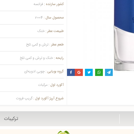
کشور سازنده :
فرانسه
محصول سال :
2004
طبیعت عطر :
خنک
طعم عطر :
ترش و کمی تلخ
رایحه :
خنک و ترش و کمی تلخ
گروه بویایی :
چوبی ادویه‌ای
آکورد اول :
مرکبات
شروع آرپژ آکورد اول :
گریپ فروت
ترکیبات