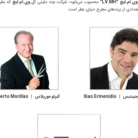
وی.ام.ایچ
"LV.MH"
محسوب می‌شود؛ شرکت چند ملیتی ا
ل.وی.ام.ایچ
که مقر 
عدادی از برندهای مطرح دنیای عطر است.
Ilias  آلبرتو موریلاس | Alberto Morillas