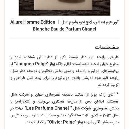
آلور هوم ادیشن بلانچ ادوپرفیوم شنل | Allure Homme Edition
Blanche Eau de Parfum Chanel
مشخصات
طراحی رایحه
این عطر توسط یکی از عطرسازان شناخته شده و
مطرح جهان انجام شده است؛ آقای
ژاک پولژ "Jacques Polge
"
از
پرفیومرهای موفق و باسابقه و مدیر بخش تحقیق و توسعه عطر شنل،
رایحه آلور هوم ادیشن بلانچ ادوپرفیوم را برای برند شنل طراحی و
تولید کرده‌اند.
*
آقای ژاک پولژ
از اساتید باسابقه عطرسازی جهان و شرکت شنل
هستند؛ ایشان پس از سال‌ها همکاری بی‌وقفه و افتخارآمیز با
بخش
عطرسازی شرکت شنل " Les Parfums Chanel"
نهایتا در
سال 2013 میلادی بازنشسته گردیدند و مسئولیت اداره این بخش را
به پسرشان آقای
الیویه پولژ "Olivier Polge"
واگذار کردند.