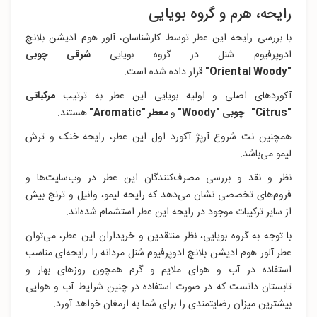
رایحه، هرم و گروه بویایی
با بررسی رایحه این عطر توسط کارشناسان، آلور هوم ادیشن بلانچ
ادوپرفیوم شنل در گروه بویایی
شرقی چوبی
"Oriental
Woody"
قرار داده‌ شده است.
آکوردهای اصلی و اولیه بویایی این عطر به ترتیب
مرکباتی
"Citrus
"
-
چوبی "Woody
"
و
معطر "Aromatic"
هستند.
همچنین نت شروع آرپژ آکورد اول این عطر، رایحه خنک و ترش
لیمو می‌باشد.
نظر و نقد و بررسی مصرف‌کنندگان این عطر در وب‌سایت‌ها و
فروم‌های تخصصی نشان می‌دهد که رایحه لیمو، وانیل و ترنج بیش
از سایر ترکیبات موجود در رایحه این عطر استشمام شده‌اند.
با توجه به گروه بویایی، نظر منتقدین و خریداران این عطر، می‌توان
عطر آلور هوم ادیشن بلانچ ادوپرفیوم شنل مردانه را رایحه‌ای مناسب
استفاده در آب و هوای ملایم و گرم همچون روزهای بهار و
تابستان دانست که در صورت استفاده در چنین شرایط آب و هوایی
بیشترین میزان رضایتمندی را برای شما به ارمغان خواهد آورد.