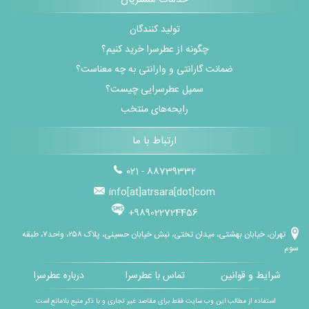
تولید کنندگان
چگونه از عطرسرا خرید کنیم؟
ضمانت گارانتی و وارانتی به چه معناست؟
سمپل عطرسرایی چیست؟
رایحه‌های منتخب
ارتباط با ما
021 - 88739332
info[at]atrsara[dot]com
+989022724456
تهران، خیابان بهشتی، میدان تختی، نبش خیابان حسینی، پلاک ۲۵۸، واحد۷، طبقه
سوم
شرایط و قوانین
تماس با عطرسرا
درباره عطرسرا
استفاده از مطالب این وب سایت فقط برای مقاصد غیر تجاری و با ذکر منبع بلامانع است.