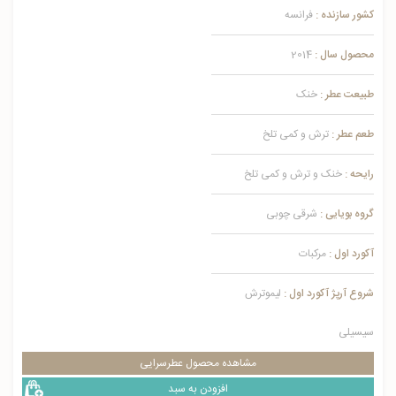
کشور سازنده :
فرانسه
محصول سال :
2014
طبیعت عطر :
خنک
طعم عطر :
ترش و کمی تلخ
رایحه :
خنک و ترش و کمی تلخ
گروه بویایی :
شرقی چوبی
آکورد اول :
مرکبات
شروع آرپژ آکورد اول :
لیموترش
سیسیلی
مشاهده محصول عطرسرایی
افزودن به سبد