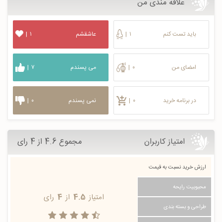
علاقه مندی من
باید تست کنم
۱
|
عاشقشم
۱
|
امضای من
۰
|
می پسندم
۷
|
در برنامه خرید
۰
|
نمی پسندم
۰
|
امتیاز کاربران
مجموع 4.6 از 4 رای
ارزش خرید نسبت به قیمت
محبوبیت رایحه
امتیاز
4.5
از
4
رای
طراحی و بسته بندی