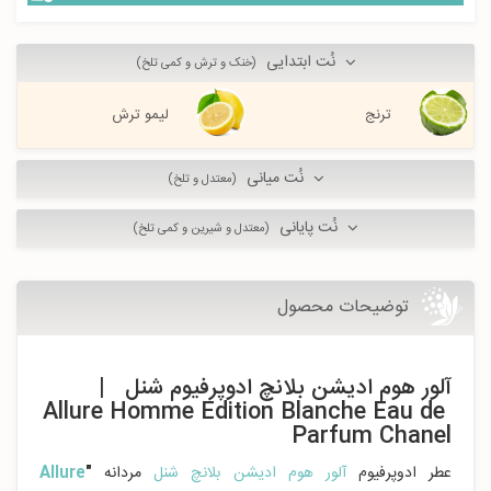
نُت ابتدایی
(خنک و ترش و کمی تلخ)
ترنج
لیمو ترش
نُت میانی
(معتدل و تلخ)
نُت پایانی
(معتدل و شیرین و کمی تلخ)
توضیحات محصول
آلور هوم ادیشن بلانچ ادوپرفیوم شنل |
Allure Homme Edition Blanche Eau de
Parfum Chanel
عطر ادوپرفیوم
آلور هوم ادیشن بلانچ شنل
مردانه
"
Allure