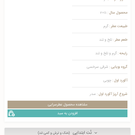
محصول سال :
2011
طبیعت عطر :
گرم
طعم عطر :
تلخ و تند
رایحه :
گرم و تلخ و تند
گروه بویایی :
شرقی سرخسی
آکورد اول :
چوبی
شروع آرپژ آکورد اول :
سدر
مشاهده محصول عطرسرایی
افزودن به سبد
نُت ابتدایی
(خنک و ترش و کمی تند)