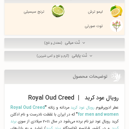
لیمو ترش
ترنج سیسیلی
توت صورتی
نُت میانی
(معتدل و تلخ)
نُت پایانی
(گرم و تلخ و کمی شیرین)
توضیحات محصول
رویال عود کرید | Royal Oud Creed
عطر ادوپرفیوم
رویال عود کرید
مردانه و زنانه
"
Royal Oud Creed
for men and women
"
که در ایران با غلظت نادرست و نام ادکلن
کرید رویال عود نیز نام برده می‌شود در سال 2011 میلادی از سوی
برند
کرید
و در کشور فرانسه (خاستگاه
برند کرید
) تولید و به بازارهای