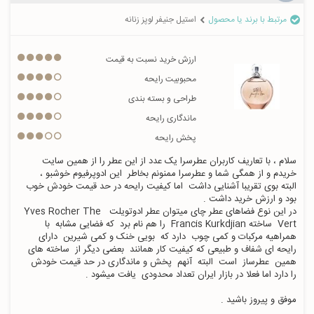
مرتبط با برند یا محصول
استیل جنیفر لوپز زنانه
ارزش خرید نسبت به قیمت
محبوبیت رایحه
طراحی و بسته بندی
ماندگاری رایحه
پخش رایحه
سلام ، با تعاریف کاربران عطرسرا یک عدد از این عطر را از همین سایت 
خریدم و از همگی شما و عطرسرا ممنونم بخاطر  این ادوپرفیوم خوشبو ، 
البته بوی تقریبا آشنایی داشت  اما کیفیت رایحه در حد قیمت خودش خوب 
در این نوع فضاهای عطر چای میتوان عطر ادوتویلت  Yves Rocher The 
Vert  ساخته Francis Kurkdjian  را هم نام برد  که فضایی مشابه  با 
همراهیه مرکبات و کمی چوب  دارد که  بویی خنک و کمی شیرین  دارای  
رایحه ای شفاف و طبیعی که کیفیت کار همانند  بعضی دیگر از  ساخته های 
همین  عطرساز  است  البته  آنهم  پخش و ماندگاری در حد قیمت خودش 
موفق و پیروز باشید .  