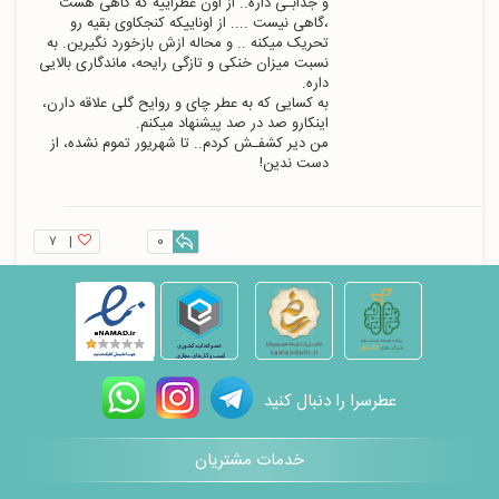
و جذابـی داره.. از اون عطراییه که گاهی هست 
،گاهی نیست .... از اوناییکه کنجکاوی بقیه رو 
تحریک میکنه .. و محاله ازش بازخورد نگیرین. به 
نسبت میزان خنکی و تازگی رایحه، ماندگاری بالایی 
به کسایی که به عطر چای و روایح گلی علاقه دارن، 
من دیر کشفـش کردم.. تا شهریور تموم نشده، از 
دست ندین!
۷
|
0
عطرسرا را دنبال کنید
خدمات مشتریان