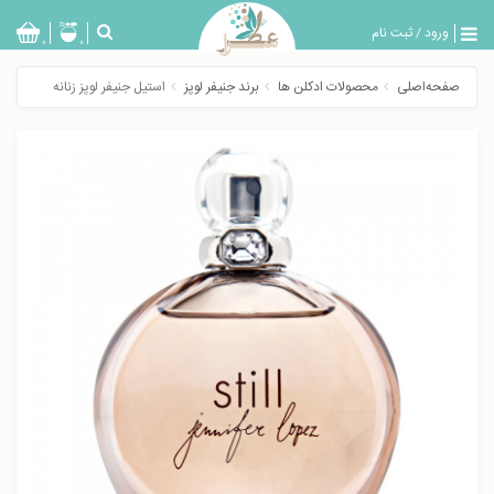
ورود
/
ثبت نام
بازگشت
0
0
تولیدات
صفحه‌اصلی
محصولات ادکلن ها
برند جنیفر لوپز
استیل جنیفر لوپز زنانه
عطر
مردانه
عطر
زنانه
خدمات
ویژه
عطرسرا