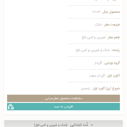
محصول سال :
2003
طبیعت عطر :
خنک
طعم عطر :
شیرین و کمی تلخ
رایحه :
خنک و شیرین و کمی تلخ
گروه بویایی :
گل‌دار
آکورد اول :
گل‌دار سفید
شروع آرپژ آکورد اول :
یاسمن
مشاهده محصول عطرسرایی
افزودن به سبد
نُت ابتدایی
(خنک و شیرین و کمی تلخ)