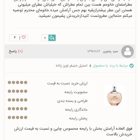
عطرامضای خانومم هست بین تمام عطراش که خیلیاش عطرای میلیونی 
هستن این عطر بیشترازبقیه بهم حس آرامش میده.خانومای محترم توصیه 
میکنم حتمااین عطروتست کنیدازخریدش پشیمون نمیشید.
۴
|
0
(0)
پاسخ
سید رضوی
۱۳۹۷/۱۱/۱۶
مرتبط با برند یا محصول
استیل جنیفر لوپز زنانه
ارزش خرید نسبت به قیمت
محبوبیت رایحه
طراحی و بسته بندی
ماندگاری رایحه
پخش رایحه
فوق العاده آرامش بخش با رایحه محسوس چایی و نسبت به قیمت ارزش 
خریدش بالاست