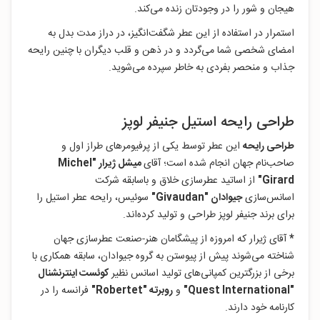
هیجان و شور را در وجودتان زنده می‌کند.
استمرار در استفاده از این عطر شگفت‌انگیز، در دراز مدت بدل به
امضای شخصی شما می‌گردد و در ذهن و قلب دیگران با چنین رایحه
جذاب و منحصر بفردی به خاطر سپرده می‌شوید.
طراحی رایحه استیل جنیفر لوپز
طراحی رایحه
این عطر توسط یکی از پرفیومرهای طراز اول و
صاحب‌نام جهان انجام شده است؛ آقای
میشل ژیرار "
Michel
Girard"
از اساتید عطرسازی خلاق و باسابقه شرکت
اسانس‌سازی
جیوادان "Givaudan"
سوئیس، رایحه عطر استیل را
برای برند جنیفر لوپز طراحی و تولید کرده‌اند.
*
آقای ژیرار که امروزه از پیشگامان هنر-صنعت عطرسازی جهان
شناخته می‌شوند پیش از پیوستن به گروه جیوادان، سابقه همکاری با
برخی از بزرگترین کمپانی‌های تولید اسانس نظیر
کوئست اینترنشنال
"Quest International"
و
روبرته "Robertet"
فرانسه را در
کارنامه خود دارند.