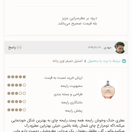
بله قیمت صحیح می‌باشد.
(0)
پاسخ
مهدی
۱۳۹۷/۱۲/۰۹
مرتبط با برند یا محصول
استیل جنیفر لوپز زنانه
ارزش خرید نسبت به قیمت
محبوبیت رایحه
طراحی و بسته بندی
ماندگاری رایحه
پخش رایحه
عطری خنک وخوش رایحه همه پسند،رایحه چای به بهترین شکل خودنمایی 
میکنه،اگه تومزارع چای شمال رفته باشین خیلی بهتراین عطرودرک 
میکنید،وکمی گلی وفلفلی،بعنوان یک مرداین عطروخیلی دوست دارم واین 