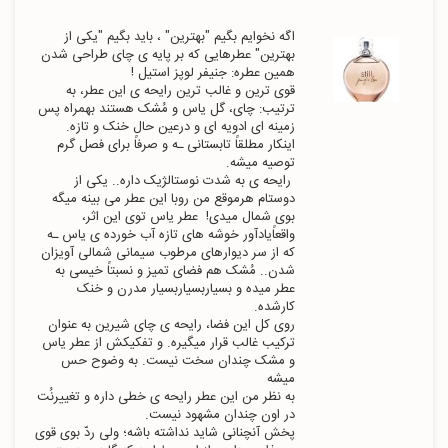
اگه نخوایم بگیم "بهترین" ، باید بگیم "یکی از 
بهترین" عطرهایی که بر پایه ی چای طراحی شدن 
قوی ترین و غالب ترین رایحه ی این عطر، به 
ترتیب: چای، گل یاس و مُشک هستند بهمراه پس 
اینکار مطلقاً تابستانی ـه و صرفاً برای فصل گرم 
 رایحه ی به شدت نوستالژیک داره.. یکی از 
دوستام هرموقع من روبا این عطر می بینه میگه 
بوی شمال میدی!  عطر یاس توی این اثر، 
واقعاًیادآور خوشه های تازه آب خورده ی یاس ـه 
که از سر دیوارهای مرطوب سیمانی شمالی آویزان 
شدن.. مُشک هم فضای تمیز و نسبتاً خیسی به 
عطر میده و بسیاربسیاربسیار مدرن و خنک 
روی کل این فضا، رایحه ی چای شیرین به عنوان 
ترکیب غالب قرار میگیره. و تفکیکش از عطر یاس 
و مشک چندان سخت نیست. به وضوح حس 
به نظر من این عطر رایحه ی خطی داره و تغییرنُت 
پخش آنچنانی شاید نداشته باشه؛ ولی ردّ بوی قوی 