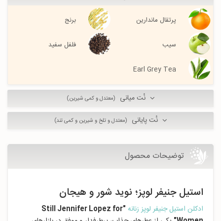
پرتقال ماندارین
برنج
سیب
فلفل سفید
Earl Grey Tea
نُت میانی
(معتدل و کمی شیرین)
نُت پایانی
(معتدل و تلخ و شیرین و کمی تند)
توضیحات محصول
استیل جنیفر لوپز؛ نوید شور و هیجان
ادکلن استیل جنیفر لوپز زنانه
"Still Jennifer Lopez for