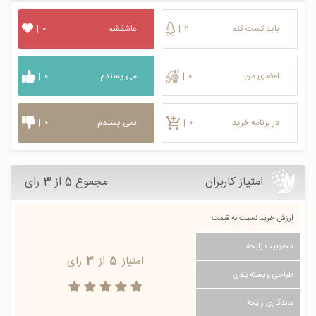
باید تست کنم
۲
|
عاشقشم
۰
|
امضای من
۰
|
می پسندم
۰
|
در برنامه خرید
۰
|
نمی پسندم
۰
|
امتیاز کاربران
مجموع 5 از 3 رای
ارزش خرید نسبت به قیمت
محبوبیت رایحه
امتیاز
5
از
3
رای
طراحی و بسته بندی
ماندگاری رایحه