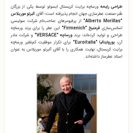
طراحی رایحه
ورساچه برایت کریستال ابسولو توسط یکی از بزرگان
هُنر-صنعت عطرسازی جهان انجام پذیرفته است؛ آقای
آلبرتو موریلاس
"Alberto Morillas"
از پرفیومرهای صاحب‌نام شرکت سوئیسی
اسانس‌سازی
فرمنیخ "Firmenich"
این عطر را برای برند ورساچه
طراحی و تولید کرده‌اند؛ برند
ورساچه "VERSACE"
و شرکت مادر
آن،
یوروایتالیا "Euroitalia"
برای تکرار موفقیت کم‌نظیر ورساچه
برایت کریستال، نهایت همکاری را با آقای آلبرتو موریلاس به عنوان
استاد عطرساز داشته‌اند.