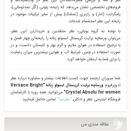
نظر و نقد و بررسی مصرف‌کنندگان این عطر در وب‌سایت‌ها و
فروم‌های تخصصی نشان می‌دهد که رایحه پئونی (گُل صدتومانی)،
پامِگرانِت (انار) و رازبری (تمشک) بیش از سایر ترکیبات موجود در
رایحه این عطر استشمام شده‌اند.
با توجه به گروه بویایی، نظر منتقدین و خریداران این عطر،
می‌توان ورساچه برایت کریستال ابسولو زنانه را رایحه‌ای چهار فصل و
با ترجیح استفاده در هوای ملایم و گرم بهار و تابستان دانست و در
صورت استفاده در چنین شرایط آب و هوایی بیشترین میزان رضایت
را برای شما به ارمغان خواهد آورد.
شما سروران ارجمند جهت کسب اطلاعات بیشتر و مشاوره درباره عطر
ادوپرفیوم
ورساچه برایت کریستال ابسولو زنانه "Versace Bright
Crystal Absolu for women"
می‌توانید همه روزه با کارشناسان
فروشگاه اینترنتی عطر و ادکلن
"عطرسرا"
تماس حاصل فرمایید.
علاقه مندی من