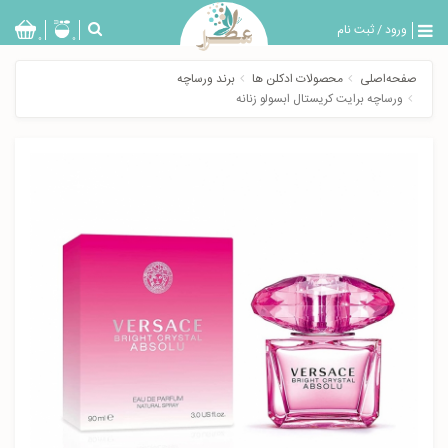
ورود
/
ثبت نام
بازگشت
0
0
تولیدات
صفحه‌اصلی
محصولات ادکلن ها
برند ورساچه
عطر
ورساچه برایت کریستال ابسولو زنانه
مردانه
عطر
زنانه
خدمات
ویژه
عطرسرا