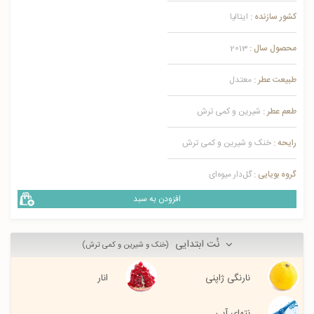
کشور سازنده :
ایتالیا
محصول سال :
2013
طبیعت عطر :
معتدل
طعم عطر :
شیرین و کمی ترش
رایحه :
خنک و شیرین و کمی ترش
گروه بویایی :
گل‌دار میوه‌ای
افزودن به سبد
نُت ابتدایی
(خنک و شیرین و کمی ترش)
نارنگی ژاپنی
انار
نتهای آبی