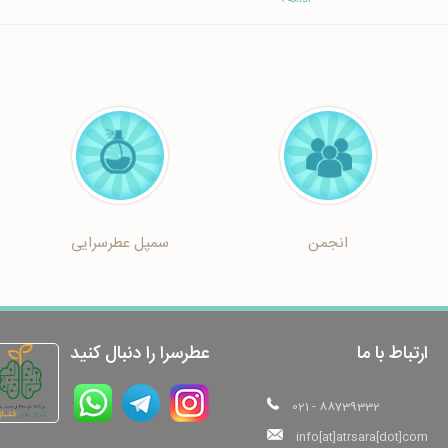
انجمن
سمپل عطرسرایی
ارتباط با ما
عطرسرا را دنبال کنید
021 - 88739332
info[at]atrsara[dot]com