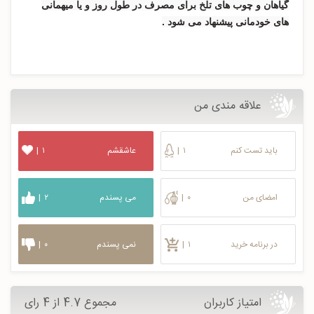
گیاهان و چوب های تلخ برای مصرف در طول روز و یا میهمانی
های خودمانی پیشنهاد می شود .
علاقه مندی من
باید تست کنم
۱
|
عاشقشم
۱
|
امضای من
۰
|
می پسندم
۲
|
در برنامه خرید
۱
|
نمی پسندم
۰
|
امتیاز کاربران
مجموع 4.7 از 4 رای