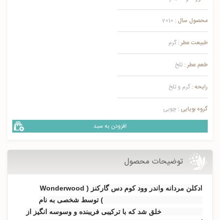
محصول سال :
2010
طبیعت عطر :
گرم
طعم عطر :
تلخ
رایحه :
گرم و تلخ
گروه بویایی :
چوبی
افزودن به سبد
توضیحات محصول
ا
دکلن مردانه واندر وود کوم دس گارکنز ( Wonderwood
Comme des Garcons for men ) توسط شخصی به نام
Antonie Lie خلق شد که با ترکیبی فریبنده و وسوسه انگیز از