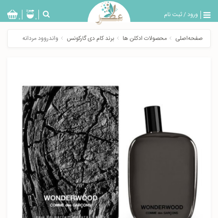
ورود
/
ثبت نام
بازگشت
0
0
تولیدات
صفحه‌اصلی
محصولات ادکلن ها
برند کام دی گارکونس
واندروود مردانه
عطر
مردانه
عطر
زنانه
خدمات
ویژه
عطرسرا