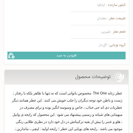
کشور سازنده :
ایتالیا
طبیعت عطر :
معتدل
طعم عطر :
شیرین
گروه بویایی :
گل‌دار
افزودن به سبد
توضیحات محصول
عطر زنانه The One مخصوص بانوانی است که نه تنها با ظاهر بلکه با رفتار ،
ژست و باطن خود توجه دیگران را جلب خویش می کنند . این عطر همانند دیگر
عطریات دی اند جی جذاب ، خاص و وسوسه انگیز بوده و برای مصرف در
میهمانی های شبانه و رسمی پیشنهاد می شود . این محصول که رایحه ی وانیل
، هلو و عنبر را بیش از بقیه ترکیباتش در دل خود دارد در بطری طلایی رنگی
موجود می باشد . رايحه های بویایی اين عطر ؛ رایحه اولیه : لیچی ، ماندارین ،