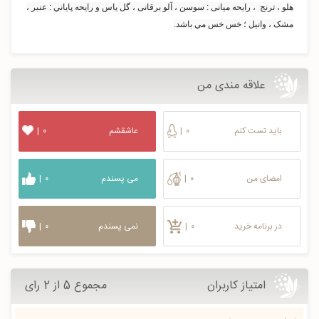
هلو ، ترنج ، رایحه میانی : سوسن ، آلو برقانی ، گل یاس و رایحه پایاني : عنبر ،
مشک ، وانیل ؛ خس خس مي باشد.
علاقه مندی من
باید تست کنم
۰
|
عاشقشم
۰
|
امضای من
۰
|
می پسندم
۰
|
در برنامه خرید
۰
|
نمی پسندم
۰
|
امتیاز کاربران
مجموع 5 از 2 رای