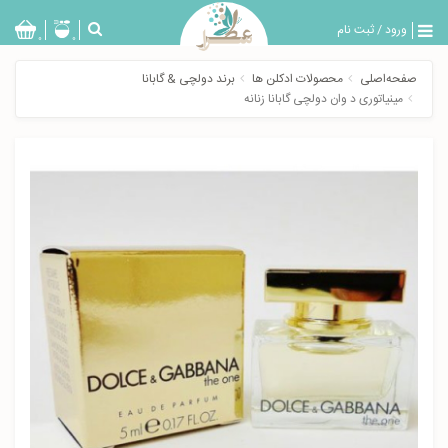
ورود
/
ثبت نام
بازگشت
0
0
تولیدات
صفحه‌اصلی
محصولات ادکلن ها
برند دولچی & گابانا
عطر
مینیاتوری د وان دولچی گابانا زنانه
مردانه
عطر
زنانه
خدمات
ویژه
عطرسرا