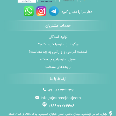
عطرسرا را دنبال کنید
خدمات مشتریان
تولید کنندگان
چگونه از عطرسرا خرید کنیم؟
ضمانت گارانتی و وارانتی به چه معناست؟
سمپل عطرسرایی چیست؟
رایحه‌های منتخب
ارتباط با ما
021 - 88739332
info[at]atrsara[dot]com
+989022724456
تهران، خیابان بهشتی، میدان تختی، نبش خیابان حسینی، پلاک ۲۵۸، واحد۷، طبقه