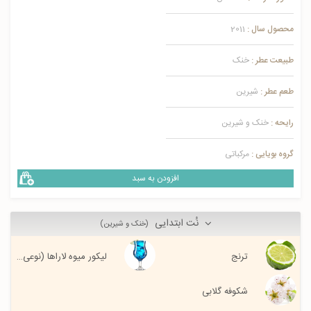
محصول سال :
2011
طبیعت عطر :
خنک
طعم عطر :
شیرین
رایحه :
خنک و شیرین
گروه بویایی :
مرکباتی
افزودن به سبد
نُت ابتدایی
(خنک و شیرین)
ترنج
لیکور میوه لاراها (نوعی از مرکبات بومی آمریکای جنوبی)
شکوفه گلابی