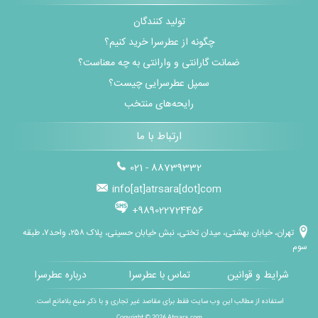
تولید کنندگان
چگونه از عطرسرا خرید کنیم؟
ضمانت گارانتی و وارانتی به چه معناست؟
سمپل عطرسرایی چیست؟
رایحه‌های منتخب
ارتباط با ما
021 - 88739332
info[at]atrsara[dot]com
+989022724456
تهران، خیابان بهشتی، میدان تختی، نبش خیابان حسینی، پلاک ۲۵۸، واحد۷، طبقه
سوم
شرایط و قوانین
تماس با عطرسرا
درباره عطرسرا
استفاده از مطالب این وب سایت فقط برای مقاصد غیر تجاری و با ذکر منبع بلامانع است.
Copyright © 2026
Atrsara.com