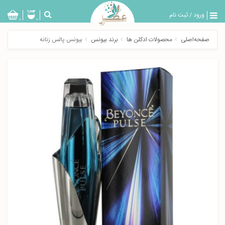
ورود
/
ثبت نام
بازگشت
0
0
تولیدات
صفحه‌اصلی
محصولات ادکلن ها
برند بیونس
بیونس پالس زنانه
عطر
مردانه
عطر
زنانه
خدمات
ویژه
عطرسرا