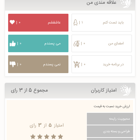
علاقه مندی من
باید تست کنم
۱
|
عاشقشم
۰
|
امضای من
۰
|
می پسندم
۰
|
در برنامه خرید
۰
|
نمی پسندم
۰
|
امتیاز کاربران
مجموع 5 از 3 رای
ارزش خرید نسبت به قیمت
محبوبیت رایحه
امتیاز
5
از
3
رای
طراحی و بسته بندی