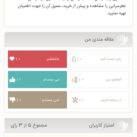
عطرسرایی را مشاهده و پیش از خرید، سمپل آن را جهت اطمینان
تهیه نمایید.
علاقه مندی من
باید تست کنم
۰
|
عاشقشم
۰
|
امضای من
۰
|
می پسندم
۱
|
در برنامه خرید
۰
|
نمی پسندم
۰
|
امتیاز کاربران
مجموع 5 از 3 رای