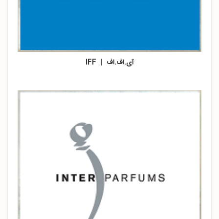
آی.اف.اف | IFF