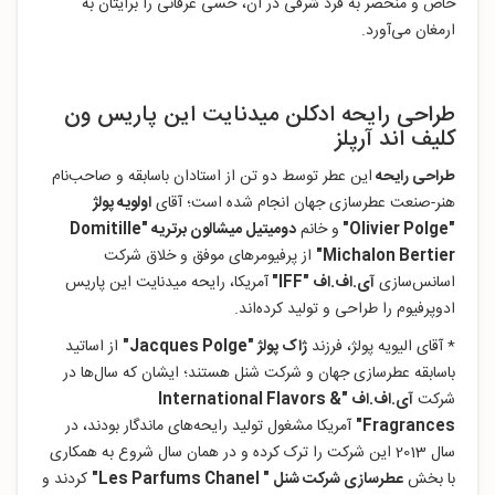
خاص و منحصر به فرد شرقی در آن، حسی عرفانی را برایتان به
ارمغان می‌آورد.
طراحی رایحه ادکلن میدنایت این پاریس ون
کلیف اند آرپلز
طراحی رایحه
این عطر توسط دو تن از استادان باسابقه و صاحب‌نام
هنر-صنعت عطرسازی جهان انجام شده است؛ آقای
اولویه پولژ
"Olivier Polge"
و خانم
دومیتیل میشالون برتریه "
Domitille
Michalon Bertier"
از پرفیومرهای موفق و خلاق شرکت
اسانس‌سازی
آی.اف.اف "IFF"
آمریکا، رایحه میدنایت این پاریس
ادوپرفیوم را طراحی و تولید کرده‌اند.
* آقای الیویه پولژ، فرزند
ژاک پولژ "Jacques Polge"
از اساتید
باسابقه عطرسازی جهان و شرکت شنل هستند؛ ایشان که سال‌ها در
شرکت
آی.اف.اف "International Flavors &
Fragrances"
آمریکا مشغول تولید رایحه‌های ماندگار بودند، در
سال 2013 این شرکت را ترک کرده و در همان سال شروع به همکاری
با بخش
عطرسازی شرکت شنل " Les Parfums Chanel"
کردند و