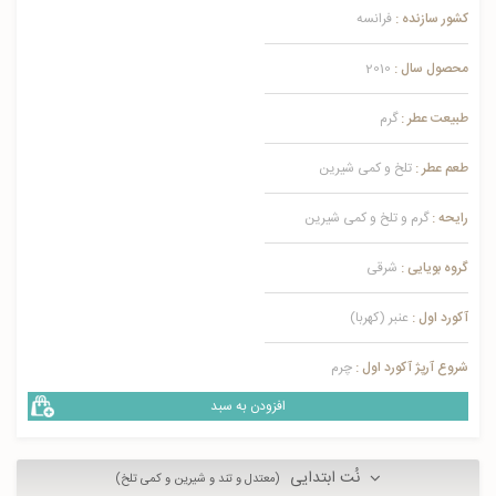
کشور سازنده :
فرانسه
محصول سال :
2010
طبیعت عطر :
گرم
طعم عطر :
تلخ و کمی شیرین
رایحه :
گرم و تلخ و کمی شیرین
گروه بویایی :
شرقی
آکورد اول :
عنبر (کهربا)
شروع آرپژ آکورد اول :
چرم
افزودن به سبد
نُت ابتدایی
(معتدل و تند و شیرین و کمی تلخ)