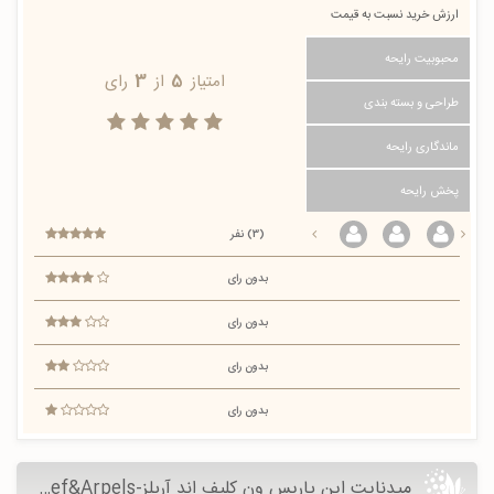
ارزش خرید نسبت به قیمت
محبوبیت رایحه
امتیاز
5
از
3
رای
طراحی و بسته بندی
ماندگاری رایحه
پخش رایحه
(3) نفر
بدون رای
بدون رای
بدون رای
بدون رای
میدنایت این پاریس ون کلیف اند آرپلز-Midnight in Paris Van Cleef&Arpels