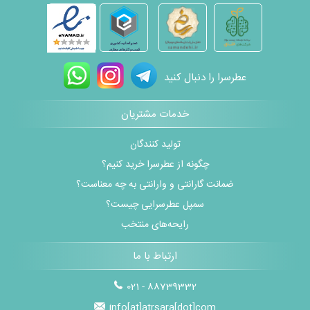
عطرسرا را دنبال کنید
خدمات مشتریان
تولید کنندگان
چگونه از عطرسرا خرید کنیم؟
ضمانت گارانتی و وارانتی به چه معناست؟
سمپل عطرسرایی چیست؟
رایحه‌های منتخب
ارتباط با ما
021 - 88739332
info[at]atrsara[dot]com