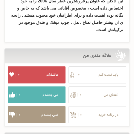
این ادکلن که عنوان پرفروشترین عطر سال 2006 را به خود
اختصاص داده است ، مخصوص آقایانی می باشد که به خاص و
یگانه بوده اهمیت داده و برای اطرافیان خود محبوب هستند . رایحه
ی ان بیشتر حاصل نعناع ، هل ، چوب میخک و فندق موجود در
ترکیباتش است.
علاقه مندی من
باید تست کنم
۰
|
عاشقشم
۰
|
امضای من
۰
|
می پسندم
۰
|
در برنامه خرید
۰
|
نمی پسندم
۰
|