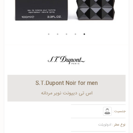
S.T.Dupont Noir for men
اس تی دیپونت نویر مردانه
جنسیت :
نوع عطر :
ادوتویلت