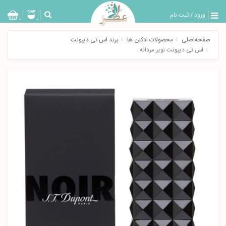
ورود
/
ثبت نام
بازگشت
0
0
تولیدات
صفحه‌اصلی
محصولات ادکلن ها
برند اس تی دیپونت
عطر
اس تی دیپونت نویر مردانه
مردانه
عطر
زنانه
خدمات
ویژه
عطرسرا