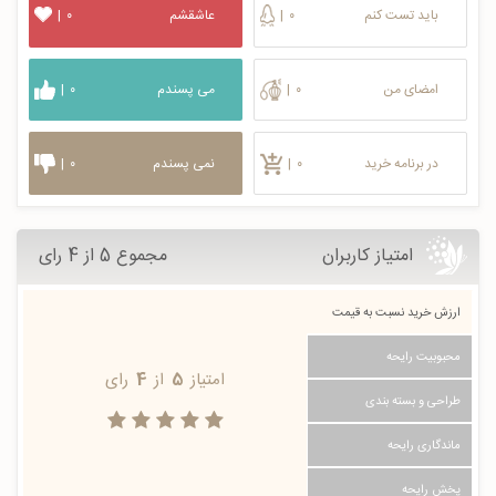
باید تست کنم
۰
|
عاشقشم
۰
|
امضای من
۰
|
می پسندم
۰
|
در برنامه خرید
۰
|
نمی پسندم
۰
|
امتیاز کاربران
مجموع 5 از 4 رای
ارزش خرید نسبت به قیمت
محبوبیت رایحه
امتیاز
5
از
4
رای
طراحی و بسته بندی
ماندگاری رایحه
پخش رایحه