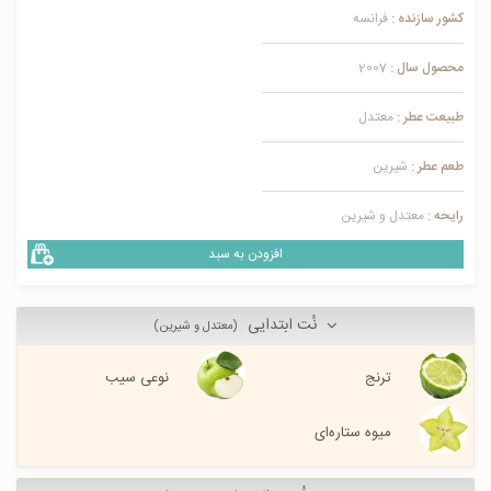
کشور سازنده :
فرانسه
محصول سال :
2007
طبیعت عطر :
معتدل
طعم عطر :
شیرین
رایحه :
معتدل و شیرین
افزودن به سبد
نُت ابتدایی
(معتدل و شیرین)
ترنج
نوعی سیب
میوه ستاره‌ای