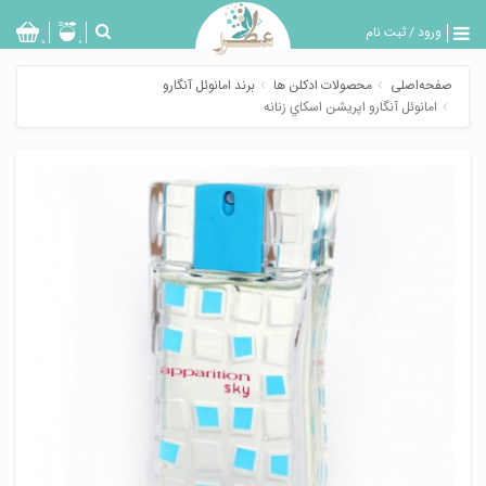
ورود
/
ثبت نام
بازگشت
0
0
تولیدات
صفحه‌اصلی
محصولات ادکلن ها
برند امانوئل آنگارو
عطر
امانوئل آنگارو اپريشن اسكاي زنانه
مردانه
عطر
زنانه
خدمات
ویژه
عطرسرا