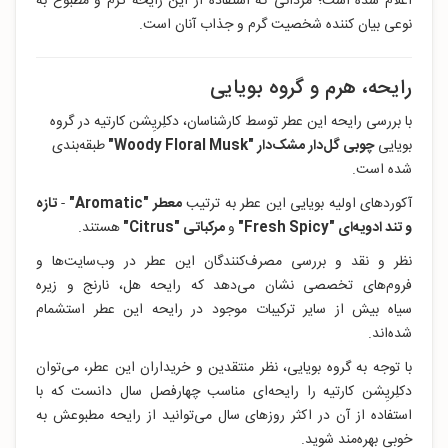
اعلام شده است؛ مردانی که استفاده از این رایحه گرم و مطبوع به
نوعی بیان کننده شخصیت گرم و جذاب آنان است.
رایحه، هرم و گروه بویایی
با بررسی رایحه این عطر توسط کارشناسان، دکلِریِشن کارتیه در گروه
بویایی
چوبی گل‌دار مشک‌دار "Woody Floral Musk"
طبقه‌بندی
شده است.
آکوردهای اولیه بویایی این عطر به ترتیب
معطر "Aromatic"
-
تازه
و تند ادویه‌ای "Fresh Spicy"
و
مرکباتی "Citrus"
هستند.
نظر و نقد و بررسی مصرف‌کنندگان این عطر در وب‌سایت‌ها و
فروم‌های تخصصی نشان می‌دهد که رایحه هل، نارنج و زیره
سیاه بیش از سایر ترکیبات موجود در رایحه این عطر استشمام
شده‌اند.
با توجه به گروه بویایی، نظر منتقدین و خریداران این عطر، می‌توان
دکلِریِشن کارتیه را رایحه‌ای مناسب چهارفصل سال دانست که با
استفاده از آن در اکثر روزهای سال می‌توانید از رایحه مطبوعش به
خوبی بهره‌مند شوید.