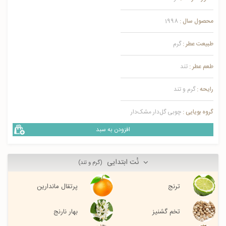
محصول سال :
1998
طبیعت عطر :
گرم
طعم عطر :
تند
رایحه :
گرم و تند
گروه بویایی :
چوبی گل‌دار مشک‌دار
افزودن به سبد
نُت ابتدایی
(گرم و تند)
ترنج
پرتقال ماندارین
تخم گشنیز
بهار نارنج