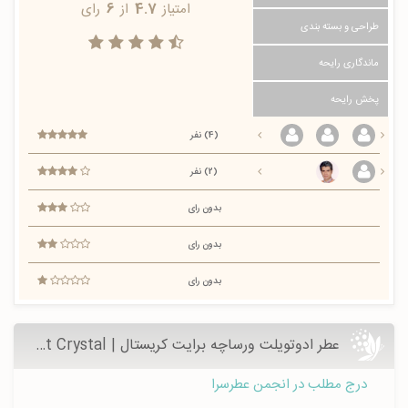
امتیاز
4.7
از
6
رای
طراحی و بسته بندی
ماندگاری رایحه
پخش رایحه
(4) نفر
(2) نفر
بدون رای
بدون رای
بدون رای
عطر ادوتویلت ورساچه برایت کریستال | Versace Bright Crystal - عطرسرا
درج مطلب در انجمن عطرسرا