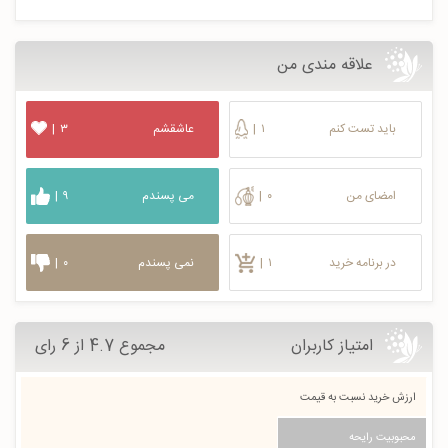
علاقه مندی من
باید تست کنم
۱
|
عاشقشم
۳
|
امضای من
۰
|
می پسندم
۹
|
در برنامه خرید
۱
|
نمی پسندم
۰
|
امتیاز کاربران
مجموع 4.7 از 6 رای
ارزش خرید نسبت به قیمت
محبوبیت رایحه