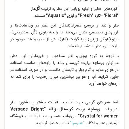
آکوردهای اصلی و اولیه بویایی این عطر به ترتیب
گُل‌دار
"Floral
"
-
تازه "Fresh
"
و
آبزی "Aquatic
"
هستند.
نظر و نقد و بررسی مصرف‌کنندگان این عطر در وب‌سایت‌ها و
فروم‌های تخصصی نشان می‌دهد که رایحه پئونی (گُل صدتومانی)،
یوزو (نارنگی ژاپنی) و پامِگرانت (انار) بیش از سایر ترکیبات موجود در
رایحه این عطر استشمام شده‌اند.
با توجه به گروه بویایی، نظر منتقدین و خریداران این عطر،
می‌توان ورساچه برایت کریستال زنانه را رایحه‌ای مناسب استفاده
در هوای ملایم و گرم بهار و تابستان دانست و در صورت استفاده در
چنین شرایط آب و هوایی بیشترین میزان رضایت را برای شما به
ارمغان خواهد آورد.
شما همراهان گرامی جهت کسب اطلاعات بیشتر و مشاوره عطر
ادوتویلت
ورساچه برایت کریستال زنانه "Versace Bright
Crystal for women"
می‌توانید همه روزه با کارشناسان فروشگاه
اینترنتی عطر و ادکلن
"عطرسرا"
تماس حاصل فرمایید.