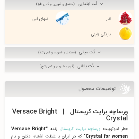
نُت ابتدایی
(معتدل و شیرین و کمی تلخ)
انار
نتهای آبی
نارنگی ژاپنی
نُت میانی
(معتدل و شیرین و کمی تند)
نُت پایانی
(گرم و شیرین و کمی تلخ)
توضیحات محصول
ورساچه برایت کریستال | Versace Bright
Crystal
عطر ادوتویلت
ورساچه برایت کریستال
زنانه
"Versace Bright
Crystal for women"
که در ایران با غلظت اشتباه ادکلن و نام