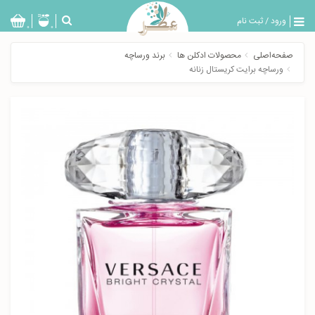
ورود
/
ثبت نام
بازگشت
0
0
تولیدات
صفحه‌اصلی
محصولات ادکلن ها
برند ورساچه
عطر
ورساچه برایت کریستال زنانه
مردانه
عطر
زنانه
خدمات
ویژه
عطرسرا