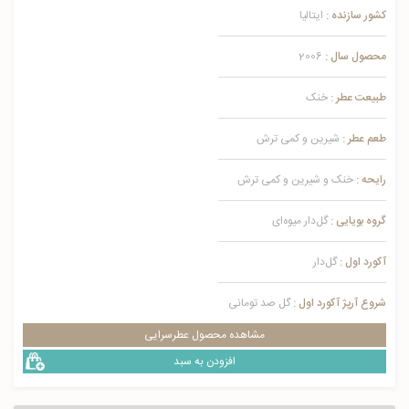
کشور سازنده :
ایتالیا
محصول سال :
2006
طبیعت عطر :
خنک
طعم عطر :
شیرین و کمی ترش
رایحه :
خنک و شیرین و کمی ترش
گروه بویایی :
گل‌دار میوه‌ای
آکورد اول :
گل‌دار
شروع آرپژ آکورد اول :
گل صد تومانی
مشاهده محصول عطرسرایی
افزودن به سبد