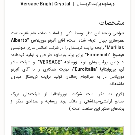
ورساچه برایت کریستال | Versace Bright Crystal
مشخصات
طراحی رایحه
این عطر توسط یکی از اساتید صاحب‌نام هُنر-صنعت
عطرسازی جهان انجام شده است؛ آقای
آلبرتو موریلاس "Alberto
Morillas"
رایحه برایت کریستال را در شرکت اسانس‌سازی سوئیسی
فرمنیخ
"Firmenich"
برای برند ورساچه طراحی و تولید کرده‌اند؛
همچنین پرفیومرهای برند
ورساچه "VERSACE"
و شرکت مادر
آن،
یوروایتالیا "Euroitalia"
، نهایت همکاری را با آقای آلبرتو
موریلاس در به سرانجام رساندن تولید برایت کریستال مبذول
داشته‌اند.
(لازم به ذکر است شرکت یوروایتالیا از شرکت‌های بزرگ
صنایع آرایشی-بهداشتی و مالک برند ورساچه و تعدادی دیگر از
برندهای معتبر این صنعت است.)