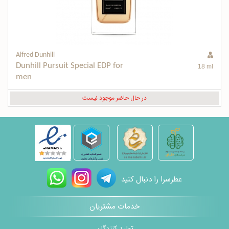
Alfred Dunhill
Dunhill Pursuit Special EDP for 
18 ml
men
در حال حاضر موجود نیست
عطرسرا را دنبال کنید
خدمات مشتریان