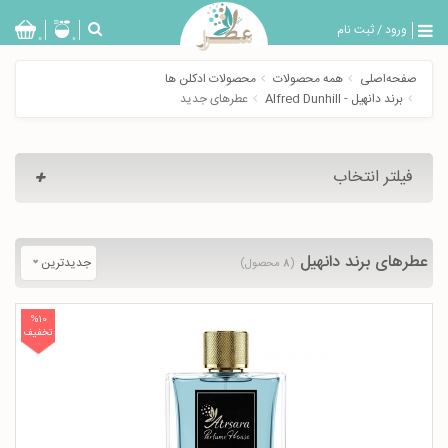
ورود
/
ثبت نام
بازگشت
0
0
تولیدات
صفحه‌اصلی
همه محصولات
محصولات ادکلن ها
عطر
برند دانهیل - Alfred Dunhill
عطرهای جدید
مردانه
عطر
زنانه
فیلتر انتخاب
خدمات
ویژه
عطرسرا
عطرهای برند دانهیل
جدیدترین
(
۸
محصول)
%10
تخفیف